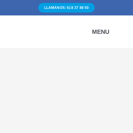
Skip
LLAMANOS: 618 37 88 50
to
content
MENU
IN
SER
QUIEN
TRA